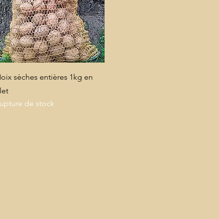
Aperçu rapide
oix sèches entières 1kg en
ilet
upture de stock