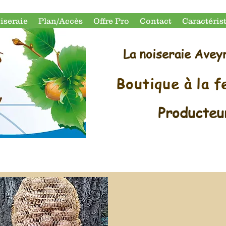
iseraie
Plan/Accès
Offre Pro
Contact
Caractéris
La noiseraie Avey
Boutique à la 
Producte