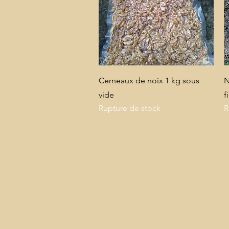
Aperçu rapide
Cerneaux de noix 1 kg sous
N
vide
f
Rupture de stock
R