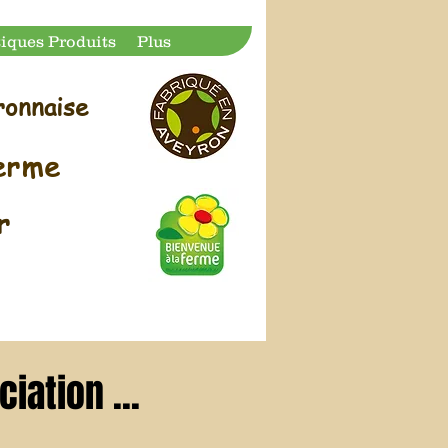
tiques Produits
Plus
ronnaise
ferme
ur
iation ...