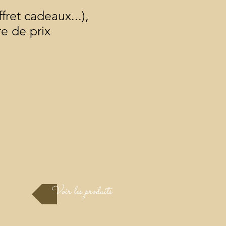
ret cadeaux...),
re de prix
Voir les produits