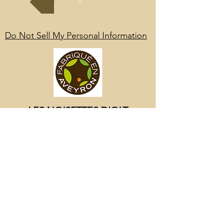
Do Not Sell My Personal Information
LES NOISETTES D'OLT
1 rue de la Poste - 12300 FLAGNAC
Tél:
05 65 64 01 26
/
06 74 03 97 24
lesnoisettesdolt@orange.fr
copyright©2018 editeur Les Noisettes d'Olt.
Hébergeur Wix.com